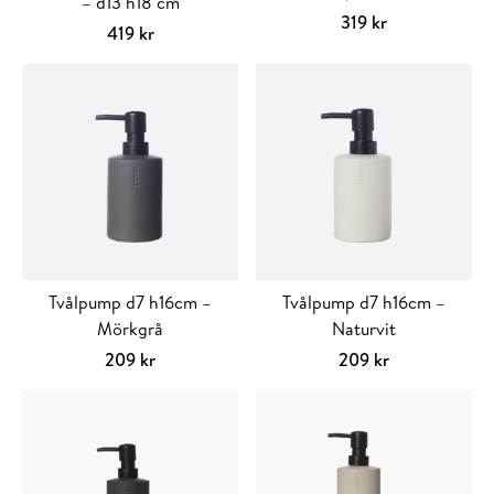
– d13 h18 cm
319
kr
419
kr
Tvålpump d7 h16cm –
Tvålpump d7 h16cm –
Mörkgrå
Naturvit
209
kr
209
kr