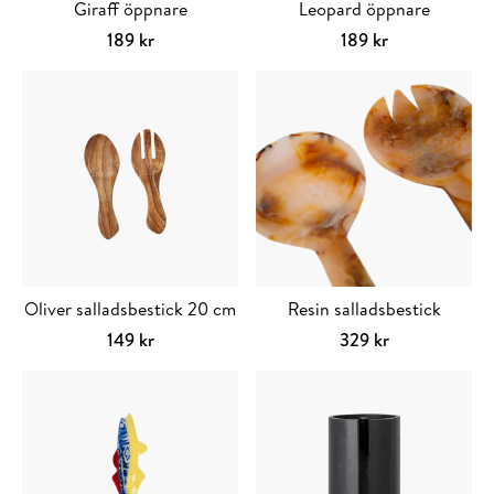
Giraff öppnare
Leopard öppnare
189
kr
189
kr
Lägg till i varukorg
Lägg till i varuko
Oliver salladsbestick 20 cm
Resin salladsbestick
149
kr
329
kr
Lägg till i varukorg
Lägg till i varuko