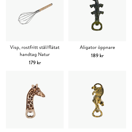
Visp, rostfritt stål/flätat
Aligator öppnare
handtag Natur
189
kr
Lägg till i varuko
179
kr
Lägg till i varukorg