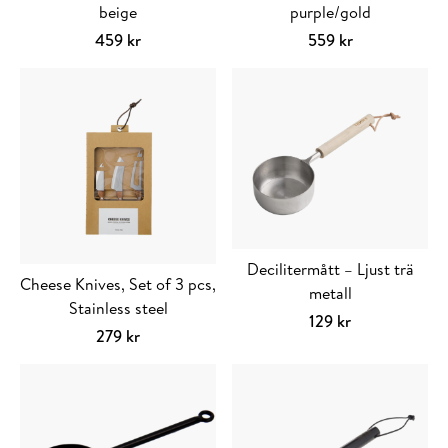
beige
purple/gold
459
kr
559
kr
Decilitermått – Ljust trä
Cheese Knives, Set of 3 pcs,
metall
Stainless steel
129
kr
279
kr
Lägg till i varukorg