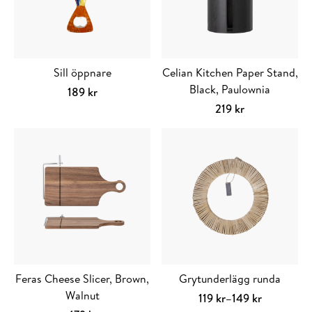
Sill öppnare
Celian Kitchen Paper Stand,
Black, Paulownia
189
kr
Lägg till i varukorg
219
kr
Lägg till i varuko
Feras Cheese Slicer, Brown,
Grytunderlägg runda
Walnut
Prisintervall:
119
kr
–
149
kr