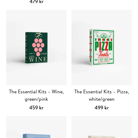
119 kr
Välj alternativ
Den
479
kr
Lägg till i varukorg
till
här
149 kr
produkten
har
flera
varianter.
De
olika
alternativen
kan
väljas
på
produktsidan
The Essential Kits – Wine,
The Essential Kits – Pizza,
green/pink
white/green
459
kr
499
kr