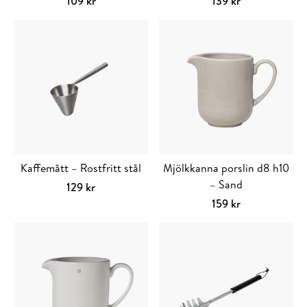
109
kr
139
kr
Kaffemått – Rostfritt stål
Mjölkkanna porslin d8 h10
– Sand
129
kr
159
kr