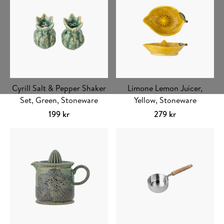
Cyrill Salt & Pepper Shaker
Limone Lemon Juicer,
Set, Green, Stoneware
Yellow, Stoneware
199
kr
279
kr
Lägg till i varukorg
Lägg till i varuko