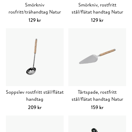
Smörkniv
Smörkniv, rostfritt
rosfritt/trähandtag Natur
stål/flätat handtag Natur
129
kr
129
kr
Lägg till i varukorg
Lägg till i varuko
Soppslev rostfritt stål/flätat
Tårtspade, rostfritt
handtag
stål/flätat handtag Natur
209
kr
159
kr
Lägg till i varukorg
Lägg till i varuko