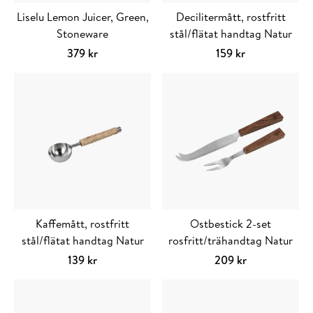
Liselu Lemon Juicer, Green,
Decilitermått, rostfritt
Stoneware
stål/flätat handtag Natur
379
kr
159
kr
Lägg till i varukorg
Lägg till i varuko
Kaffemått, rostfritt
Ostbestick 2-set
stål/flätat handtag Natur
rosfritt/trähandtag Natur
139
kr
209
kr
Lägg till i varukorg
Lägg till i varuko