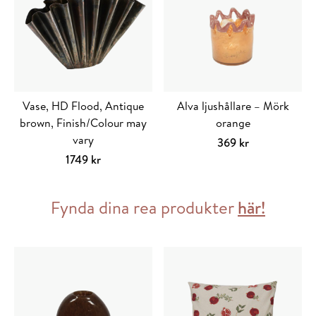
Vase, HD Flood, Antique
Alva ljushållare – Mörk
brown, Finish/Colour may
orange
vary
369
kr
1749
kr
Lägg till i varukorg
Fynda dina rea produkter
här!