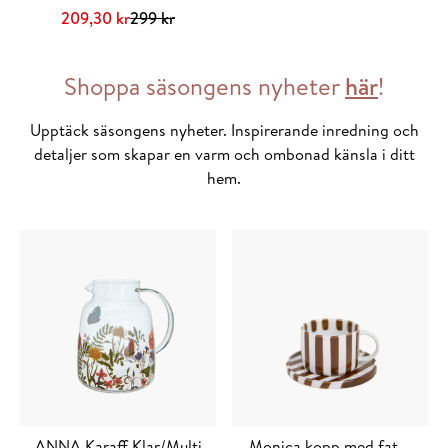
Det
Det
209,30
kr
299
kr
ursprungliga
nuvarande
Lägg till i varukorg
priset
priset
Shoppa säsongens nyheter
här
!
var:
är:
299 kr.
209,30 kr.
Upptäck säsongens nyheter. Inspirerande inredning och
detaljer som skapar en varm och ombonad känsla i ditt
hem.
ANNA Karaff Klar/Multi
Monica kopp med fat –