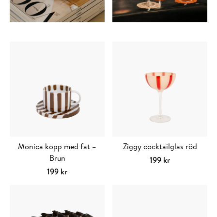
alternativen
alternativen
kan
kan
väljas
väljas
på
på
produktsidan
produktsidan
Monica kopp med fat –
Ziggy cocktailglas röd
Brun
199
kr
Lägg till i varuko
199
kr