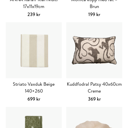
17x11x19cm
Brun
239
kr
199
kr
Lägg till i varukorg
Striato Vaxduk Beige
Kuddfodral Patsy 40x60cm
140×260
Creme
699
kr
369
kr
Lägg till i varukorg
Lägg till i varuko