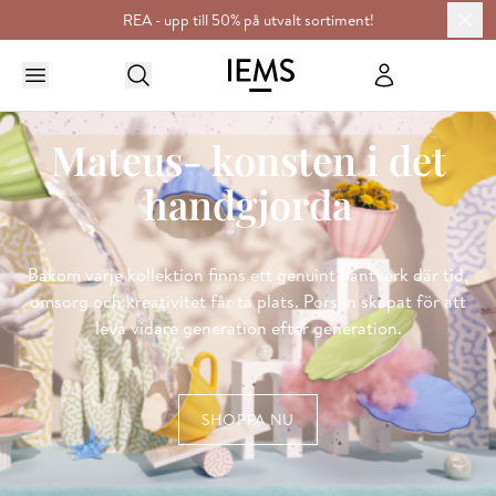
REA - upp till 50% på utvalt sortiment!
Mateus- konsten i det
handgjorda
Bakom varje kollektion finns ett genuint hantverk där tid,
omsorg och kreativitet får ta plats. Porslin skapat för att
leva vidare generation efter generation.
SHOPPA NU