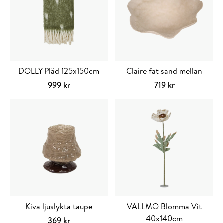
DOLLY Pläd 125x150cm
Claire fat sand mellan
999
kr
719
kr
Välj alternativ
Den
Lägg till i varuko
här
produkten
har
flera
varianter.
De
olika
alternativen
kan
Kiva ljuslykta taupe
VALLMO Blomma Vit
väljas
40x140cm
369
kr