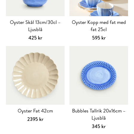
olika
alternativen
kan
Oyster Skål 13cm/30cl –
Oyster Kopp med fat med
väljas
Ljusblå
fat 25cl
på
425
kr
595
kr
produktsidan
Välj alternativ
Den
här
produkten
har
flera
varianter.
De
olika
alternativen
kan
Oyster Fat 42cm
Bubbles Tallrik 20x16cm –
väljas
Ljusblå
2395
kr
på
Välj alternativ
Den
345
kr
produktsidan
här