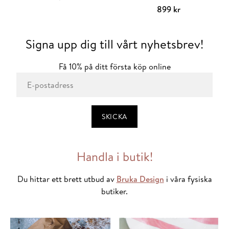
på
Lägg till i varukorg
899
kr
produktsidan
Lägg till i varuko
Signa upp dig till vårt nyhetsbrev!
Få 10% på ditt första köp online
*
E-postadress
obligatoriskt fält
*
Handla i butik!
Du hittar ett brett utbud av
Bruka Design
i våra fysiska
butiker.