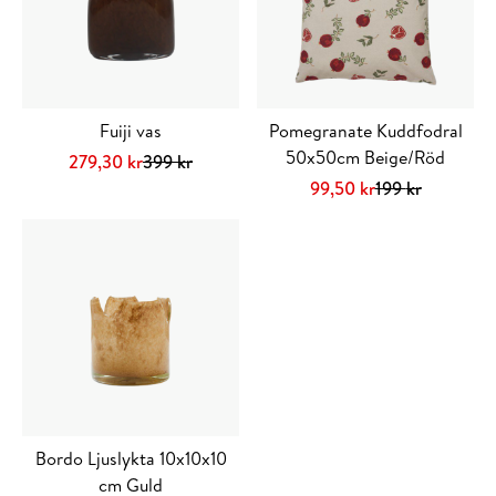
Fuiji vas
Pomegranate Kuddfodral
50x50cm Beige/Röd
Det
Det
279,30
kr
399
kr
ursprungliga
nuvarande
Lägg till i varukorg
Det
Det
99,50
kr
199
kr
priset
priset
ursprungliga
nuvarande
Lägg till i varuko
var:
är:
priset
priset
399 kr.
279,30 kr.
var:
är:
199 kr.
99,50 kr.
Bordo Ljuslykta 10x10x10
cm Guld