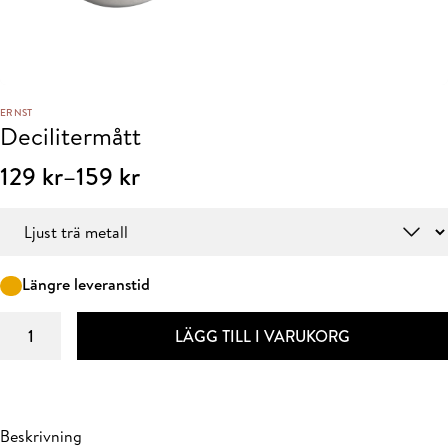
ERNST
Decilitermått
Prisintervall:
129
kr
–
159
kr
129 kr
Färg
till
159 kr
Längre leveranstid
Decilitermått
LÄGG TILL I VARUKORG
mängd
Beskrivning