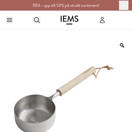
REA - upp till 50% på utvalt sortiment!
HEM
KÖKET
DECILITERMÅTT
Zo