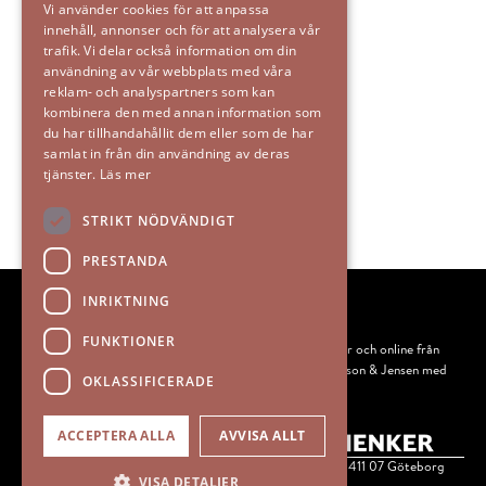
Vi använder cookies för att anpassa
innehåll, annonser och för att analysera vår
trafik. Vi delar också information om din
användning av vår webbplats med våra
reklam- och analyspartners som kan
kombinera den med annan information som
du har tillhandahållit dem eller som de har
WILMA LED Hus 11x8x21
samlat in från din användning av deras
tjänster.
Läs mer
199
kr
Välj alternativ
Den
STRIKT NÖDVÄNDIGT
här
PRESTANDA
produkten
har
INRIKTNING
flera
varianter.
FUNKTIONER
IEMS säljer skandinavisk heminredning och design i butiker och online från
De
flera populära varumärken som Mateus, Ernst, Bruka, Olsson & Jensen med
OKLASSIFICERADE
flera.
olika
alternativen
Instagram
Facebook
ACCEPTERA ALLA
AVVISA ALLT
kan
IEMS Copyright © 1998 - 2026 | Drottninggatan 40-44, 411 07 Göteborg
väljas
VISA DETALJER