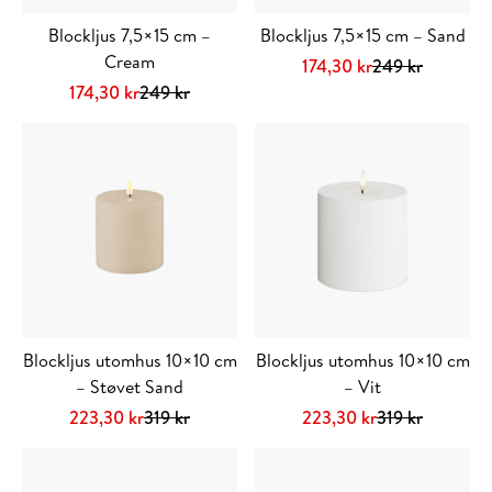
Blockljus 7,5×15 cm –
Blockljus 7,5×15 cm – Sand
Cream
Det
Det
174,30
kr
249
kr
Det
Det
ursprungliga
nuvarande
174,30
kr
249
kr
ursprungliga
nuvarande
priset
priset
priset
priset
var:
är:
var:
är:
249 kr.
174,30 kr.
249 kr.
174,30 kr.
Blockljus utomhus 10×10 cm
Blockljus utomhus 10×10 cm
– Støvet Sand
– Vit
Det
Det
Det
Det
223,30
kr
319
kr
223,30
kr
319
kr
ursprungliga
nuvarande
ursprungliga
nuvarande
priset
priset
priset
priset