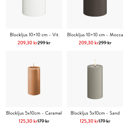
Blockljus 10×10 cm – Vit
Blockljus 10×10 cm – Mocca
Det
Det
Det
Det
209,30
kr
299
kr
209,30
kr
299
kr
ursprungliga
nuvarande
ursprungliga
nuvarande
priset
priset
priset
priset
var:
är:
var:
är:
299 kr.
209,30 kr.
299 kr.
209,30 kr.
Blockljus 5x10cm – Caramel
Blockljus 5x10cm – Sand
Det
Det
Det
Det
125,30
kr
179
kr
125,30
kr
179
kr
ursprungliga
nuvarande
ursprungliga
nuvarande