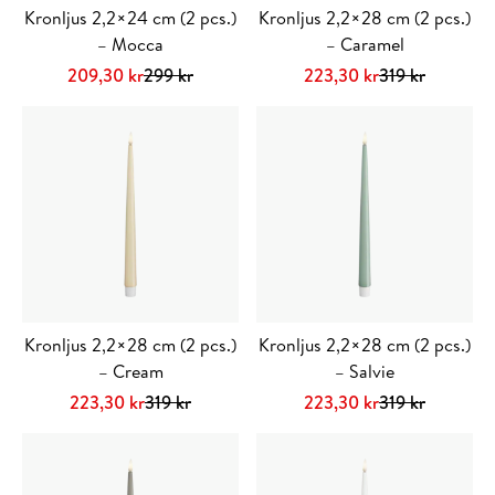
Kronljus 2,2×24 cm (2 pcs.)
Kronljus 2,2×28 cm (2 pcs.)
– Mocca
– Caramel
Det
Det
Det
Det
209,30
kr
299
kr
223,30
kr
319
kr
ursprungliga
nuvarande
ursprungliga
nuvarande
priset
priset
priset
priset
var:
är:
var:
är:
299 kr.
209,30 kr.
319 kr.
223,30 kr.
Kronljus 2,2×28 cm (2 pcs.)
Kronljus 2,2×28 cm (2 pcs.)
– Cream
– Salvie
Det
Det
Det
Det
223,30
kr
319
kr
223,30
kr
319
kr
ursprungliga
nuvarande
ursprungliga
nuvarande
priset
priset
priset
priset
var:
är:
var:
är: