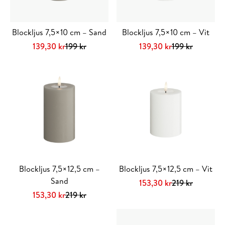
Blockljus 7,5×10 cm – Sand
Blockljus 7,5×10 cm – Vit
Det
Det
Det
Det
139,30
kr
199
kr
139,30
kr
199
kr
ursprungliga
nuvarande
ursprungliga
nuvarande
priset
priset
priset
priset
var:
är:
var:
är:
199 kr.
139,30 kr.
199 kr.
139,30 kr.
Blockljus 7,5×12,5 cm –
Blockljus 7,5×12,5 cm – Vit
Sand
Det
Det
153,30
kr
219
kr
Det
Det
ursprungliga
nuvarande
153,30
kr
219
kr
ursprungliga
nuvarande
priset
priset
priset
priset
var:
är: