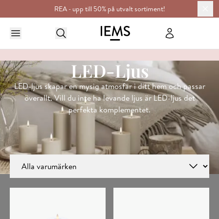
REA - upp till 50% på utvalt sortiment!
HEM
LJUS & DOFT
LED-LJUS
LED-Ljus
LED-ljus skapar en mysig atmosfär i ditt hem och passar
överallt. Vill du inte ha levande ljus är LED-ljus det
perfekta komplementet.
Välj filter
Visar alla 20 resultat
Filtrera