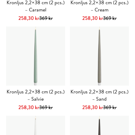
Kronljus 2,2×38 cm (2 pcs.)
Kronljus 2,2×38 cm (2 pcs.)
– Caramel
– Cream
Det
Det
Det
Det
258,30
kr
369
kr
258,30
kr
369
kr
ursprungliga
nuvarande
ursprungliga
nuvarande
priset
priset
priset
priset
var:
är:
var:
är:
369 kr.
258,30 kr.
369 kr.
258,30 kr.
Kronljus 2,2×38 cm (2 pcs.)
Kronljus 2,2×38 cm (2 pcs.)
– Salvie
– Sand
Det
Det
Det
Det
258,30
kr
369
kr
258,30
kr
369
kr
ursprungliga
nuvarande
ursprungliga
nuvarande
priset
priset
priset
priset
var:
är:
var:
är: