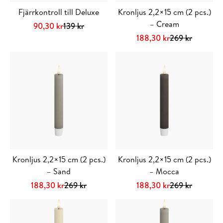
Fjärrkontroll till Deluxe
Kronljus 2,2×15 cm (2 pcs.)
– Cream
Det
Det
90,30
kr
139
kr
ursprungliga
nuvarande
Lägg till i varukorg
Det
Det
188,30
kr
269
kr
priset
priset
ursprungliga
nuvarande
var:
är:
priset
priset
139 kr.
90,30 kr.
var:
är:
269 kr.
188,30 kr.
Kronljus 2,2×15 cm (2 pcs.)
Kronljus 2,2×15 cm (2 pcs.)
– Sand
– Mocca
Det
Det
Det
Det
188,30
kr
269
kr
188,30
kr
269
kr
ursprungliga
nuvarande
ursprungliga
nuvarande
priset
priset
priset
priset
var:
är:
var:
är: