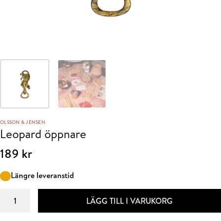
OLSSON & JENSEN
Leopard öppnare
189
kr
Längre leveranstid
Leopard
LÄGG TILL I VARUKORG
öppnare
mängd