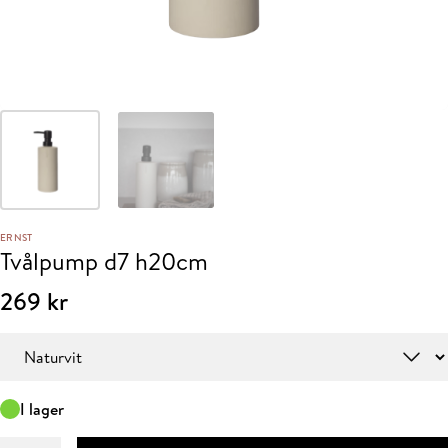
ERNST
Tvålpump d7 h20cm
269
kr
Färg
I lager