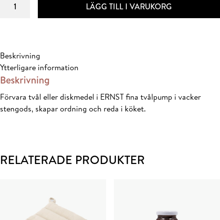
Tvålpump
LÄGG TILL I VARUKORG
d7
h20cm
mängd
Beskrivning
Ytterligare information
Beskrivning
Förvara tvål eller diskmedel i ERNST fina tvålpump i vacker
stengods, skapar ordning och reda i köket.
RELATERADE PRODUKTER