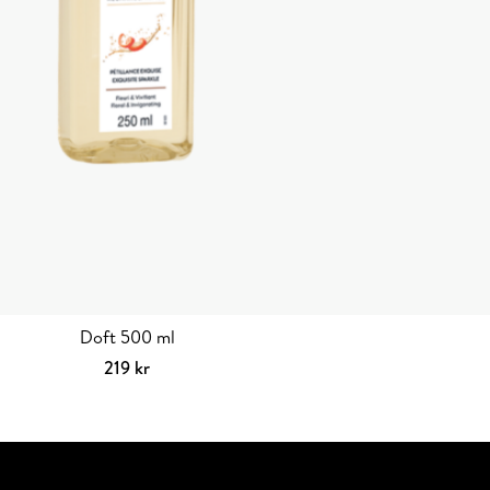
Doft 500 ml
219
kr
Välj alternativ
Den
här
produkten
har