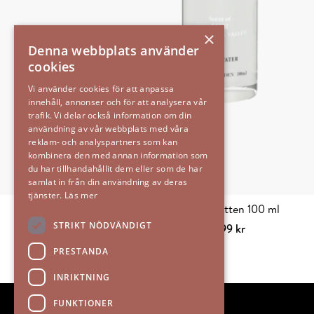
×
Denna webbplats använder
cookies
Vi använder cookies för att anpassa
innehåll, annonser och för att analysera vår
trafik. Vi delar också information om din
användning av vår webbplats med våra
reklam- och analyspartners som kan
kombinera den med annan information som
du har tillhandahållit dem eller som de har
samlat in från din användning av deras
tjänster.
Läs mer
Linnevatten 100 ml
STRIKT NÖDVÄNDIGT
99
kr
Välj alternativ
Den
PRESTANDA
här
produkten
INRIKTNING
har
FUNKTIONER
flera