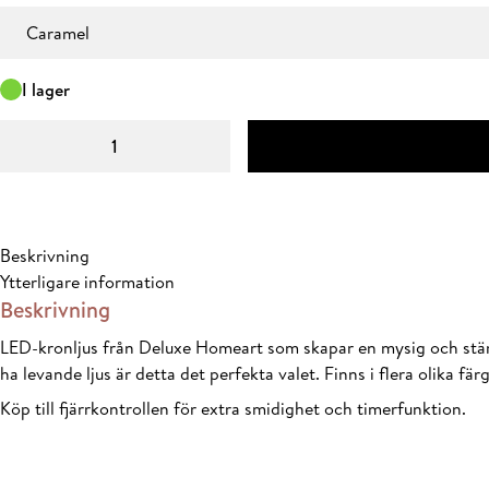
ursprungliga
nuvarande
Färg
priset
priset
var:
är:
I lager
319 kr.
223,30 kr.
Kronljus
2,2x28
cm
(2
pcs.)
Beskrivning
mängd
Ytterligare information
Beskrivning
LED-kronljus från Deluxe Homeart som skapar en mysig och stämni
ha levande ljus är detta det perfekta valet. Finns i flera olika färg
Köp till fjärrkontrollen för extra smidighet och timerfunktion.