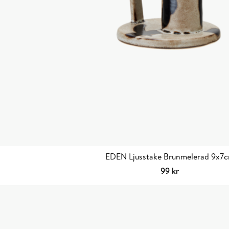
EDEN Ljusstake Brunmelerad 9x7
99
kr
Lägg till i varuko