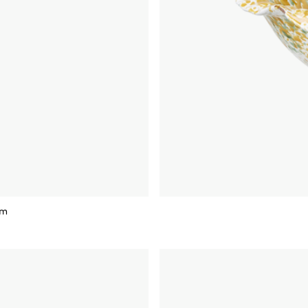
cm
rg