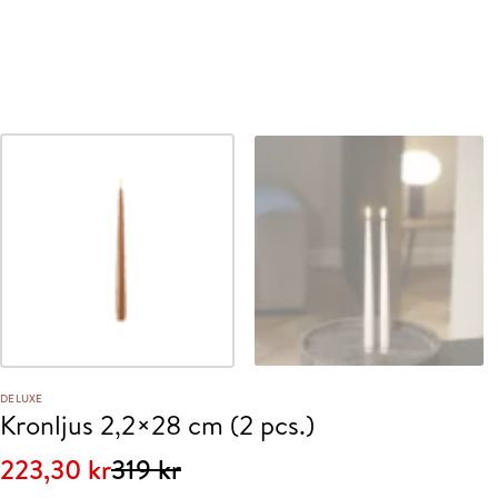
DELUXE
Kronljus 2,2×28 cm (2 pcs.)
Det
Det
223,30
kr
319
kr