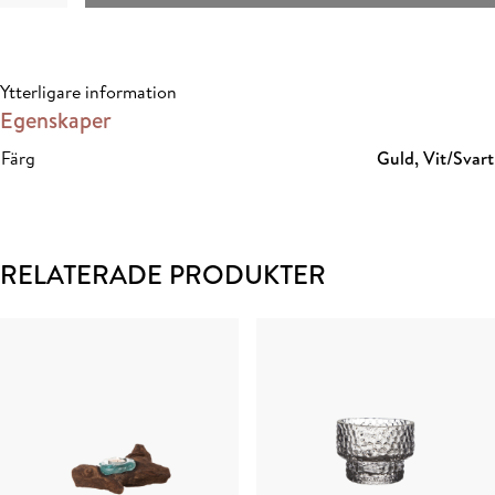
L
10x10x10
cm
Ytterligare information
mängd
Egenskaper
Färg
Guld, Vit/Svart
RELATERADE PRODUKTER