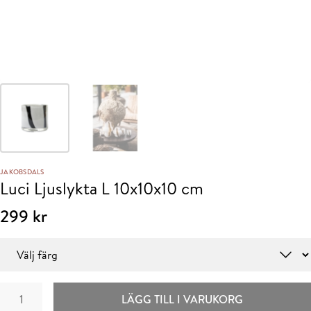
JAKOBSDALS
Luci Ljuslykta L 10x10x10 cm
299
kr
Färg
Luci
LÄGG TILL I VARUKORG
Ljuslykta