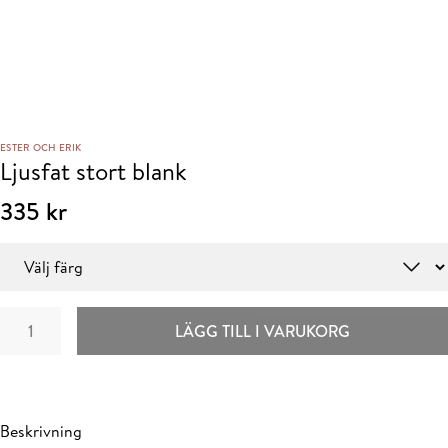
ESTER OCH ERIK
Ljusfat stort blank
335
kr
Färg
Ljusfat
LÄGG TILL I VARUKORG
stort
blank
mängd
Beskrivning