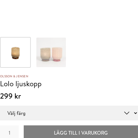
OLSSON & JENSEN
Lolo ljuskopp
299
kr
Färg
Lolo
LÄGG TILL I VARUKORG
ljuskopp