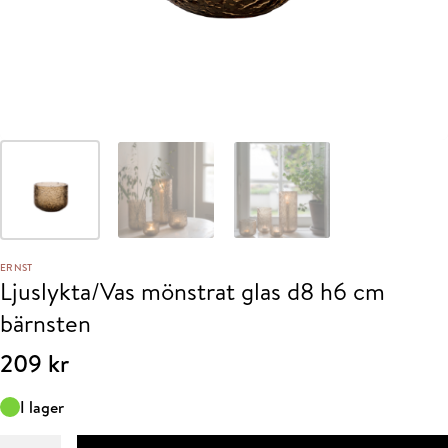
ERNST
Ljuslykta/Vas mönstrat glas d8 h6 cm
bärnsten
209
kr
I lager
Ljuslykta/Vas