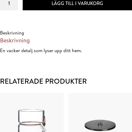
LÄGG TILL I VARUKORG
mönstrat
glas
d8
h6
Beskrivning
cm
Beskrivning
bärnsten
mängd
En vacker detalj som lyser upp ditt hem.
RELATERADE PRODUKTER