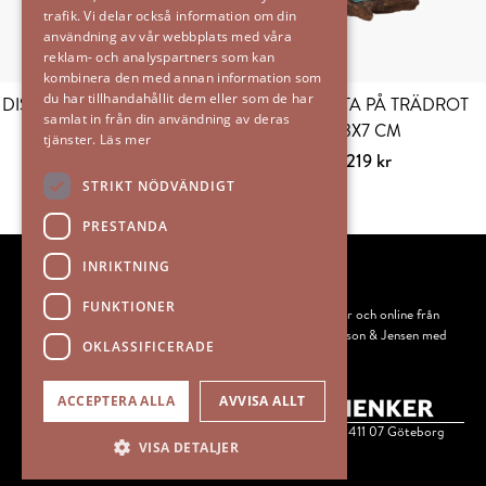
trafik. Vi delar också information om din
olika
olika
användning av vår webbplats med våra
alternativen
alternativen
reklam- och analyspartners som kan
kan
kan
kombinera den med annan information som
du har tillhandahållit dem eller som de har
väljas
väljas
DISA DOT Lykta/Kruka 8x8cm
GLASLYKTA PÅ TRÄDROT
samlat in från din användning av deras
på
på
13X7 CM
129
kr
tjänster.
Läs mer
produktsidan
produktsidan
Välj alternativ
Den
219
kr
här
Lägg till i varu
STRIKT NÖDVÄNDIGT
produkten
PRESTANDA
har
flera
INRIKTNING
varianter.
FUNKTIONER
De
IEMS säljer skandinavisk heminredning och design i butiker och online från
flera populära varumärken som Mateus, Ernst, Bruka, Olsson & Jensen med
olika
OKLASSIFICERADE
flera.
alternativen
kan
Instagram
Facebook
ACCEPTERA ALLA
AVVISA ALLT
väljas
IEMS Copyright © 1998 - 2026 | Drottninggatan 40-44, 411 07 Göteborg
på
VISA DETALJER
produktsidan