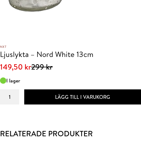
NXT
Ljuslykta – Nord White 13cm
Det
Det
149,50
kr
299
kr
ursprungliga
nuvarande
I lager
priset
priset
Ljuslykta
var:
är:
LÄGG TILL I VARUKORG
-
299 kr.
149,50 kr.
Nord
White
13cm
mängd
RELATERADE PRODUKTER