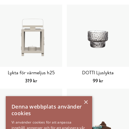
Lykta för värmeljus h25
DOTTI Ljuslykta
319
kr
99
kr
Välj alternativ
Den
Välj alternativ
Den
här
här
×
produkten
produkten
Denna webbplats använder
har
har
cookies
flera
flera
varianter.
varianter.
Vi använder cookies för att anpassa
innehåll, annonser och för att analysera vår
De
De