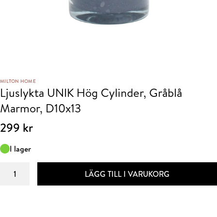
MILTON HOME
Ljuslykta UNIK Hög Cylinder, Gråblå
Marmor, D10x13
299
kr
I lager
Ljuslykta
LÄGG TILL I VARUKORG
UNIK
Hög
Cylinder,
Gråblå