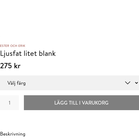
ESTER OCH ERIK
Ljusfat litet blank
275
kr
Färg
Ljusfat
LÄGG TILL I VARUKORG
litet
blank
mängd
Beskrivning