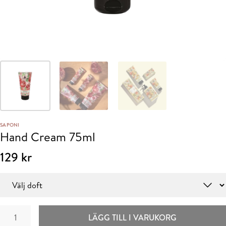
SAPONI
Hand Cream 75ml
129
kr
Doft
Hand
LÄGG TILL I VARUKORG
Cream