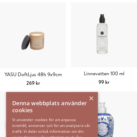
Linnevatten 100 ml
YASU DoftLjus 48h 9x9cm
99
kr
269
kr
Välj alternativ
Den
Välj alternativ
Den
här
×
här
Denna webbplats använder
produkten
produkten
cookies
har
har
flera
flera
Vi använder cookies för att anpassa
varianter.
innehåll, annonser och för att analysera vår
varianter.
trafik. Vi delar också information om din
De
De