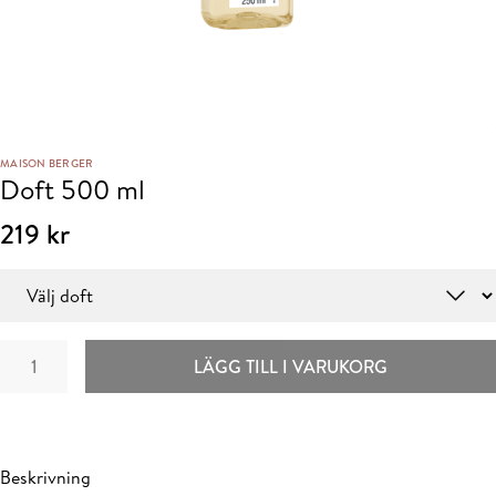
MAISON BERGER
Doft 500 ml
219
kr
Doft
Doft
LÄGG TILL I VARUKORG
500
ml
mängd
Beskrivning