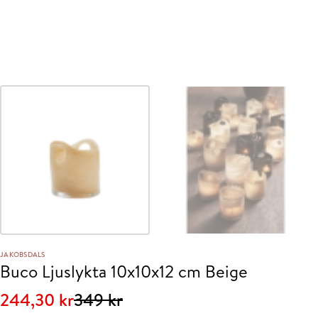
JAKOBSDALS
Buco Ljuslykta 10x10x12 cm Beige
Det
Det
244,30
kr
349
kr