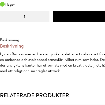
ursprungliga
nuvarande
I lager
priset
priset
Buco
var:
är:
Ljuslykta
349 kr.
244,30 kr.
10x10x12
cm
Beige
Beskrivning
mängd
Beskrivning
Lyktan Buco är mer än bara en ljuskälla, det är ett dekorativt 
en ombonad och avslappnad atmosfär i vilket rum som helst. Den p
design; lyktans kanter har utformats med en kreativ detalj, ett hå
med ett roligt och särpräglat uttryck.
RELATERADE PRODUKTER