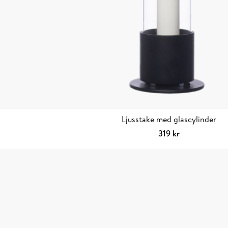
Ljusstake med glascylinder
319
kr
Välj alternativ
Den
här
produkten
har
flera
varianter.
De