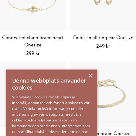
Connected chain brace heart
Exibit small ring ear Onesize
Onesize
249
kr
Välj alternativ
Den
299
kr
Välj alternativ
Den
här
här
produkten
×
produkten
har
Denna webbplats använder
har
flera
cookies
flera
varianter.
varianter.
De
Vi använder cookies för att anpassa
innehåll, annonser och för att analysera vår
De
olika
trafik. Vi delar också information om din
olika
alternativen
användning av vår webbplats med våra
alternativen
kan
reklam- och analyspartners som kan
kan
väljas
kombinera den med annan information som
du har tillhandahållit dem eller som de har
väljas
på
Stina heart pendant ear
Paris chain brace Onesize