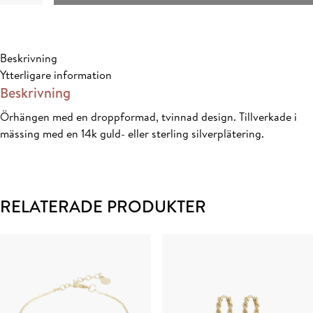
small
ear
Onesize
Beskrivning
mängd
Ytterligare information
Beskrivning
Örhängen med en droppformad, tvinnad design. Tillverkade i
mässing med en 14k guld- eller sterling silverplätering.
RELATERADE PRODUKTER