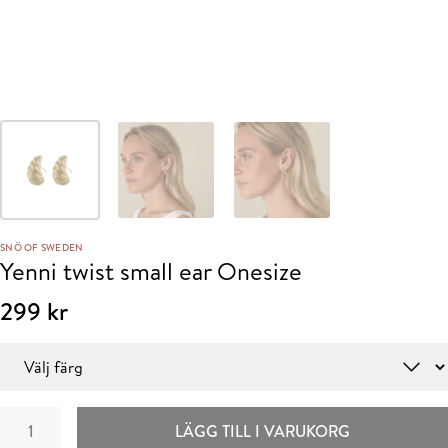
SNÖ OF SWEDEN
Yenni twist small ear Onesize
299
kr
Färg
Yenni
LÄGG TILL I VARUKORG
twist