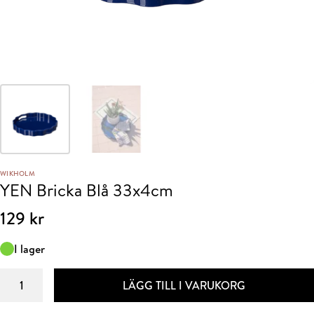
WIKHOLM
YEN Bricka Blå 33x4cm
129
kr
I lager
YEN
LÄGG TILL I VARUKORG
Bricka
Blå