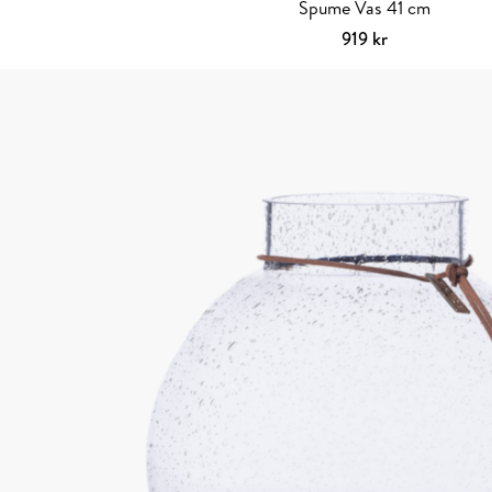
Spume Vas 41 cm
919
kr
Lägg till i varuko