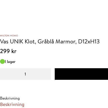
MILTON HOME
Vas UNIK Klot, Gråblå Marmor, D12xH13
299
kr
I lager
Vas
UNIK
Klot,
Gråblå
Marmor,
Beskrivning
D12xH13
Beskrivning
mängd