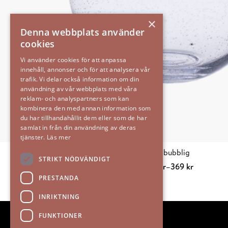
×
Denna webbplats använder
cookies
Vi använder cookies för att anpassa
innehåll, annonser och för att analysera vår
trafik. Vi delar också information om din
användning av vår webbplats med våra
reklam- och analyspartners som kan
kombinera den med annan information som
du har tillhandahållit dem eller som de har
samlat in från din användning av deras
tjänster.
Läs mer
Vas bubblig
STRIKT NÖDVÄNDIGT
Prisintervall:
159
kr
–
369
kr
159 kr
Välj alternativ
Den
PRESTANDA
till
här
INRIKTNING
369 kr
produkten
har
FUNKTIONER
flera