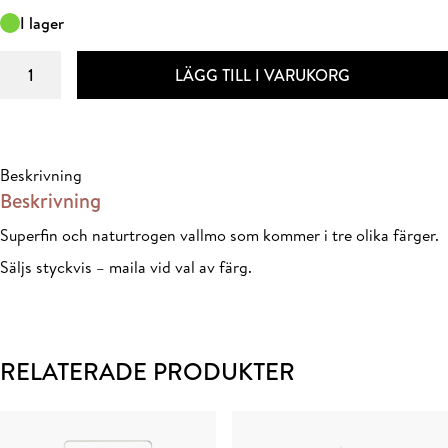
I lager
VALLMO
LÄGG TILL I VARUKORG
Mix
64cm
mängd
Beskrivning
Beskrivning
Superfin och naturtrogen vallmo som kommer i tre olika färger.
Säljs styckvis – maila vid val av färg.
RELATERADE PRODUKTER