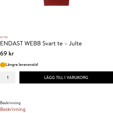
AFTEK
ENDAST WEBB Svart te – Julte
69
kr
Längre leveranstid
ENDAST
LÄGG TILL I VARUKORG
WEBB
Svart
te
-
Beskrivning
Julte
Beskrivning
mängd