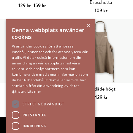
Bruschetta
Prisintervall:
129
kr
–
159
kr
109
kr
129 kr
Välj alternativ
Den
Välj alternativ
Den
till
här
×
här
159 kr
produkten
Denna webbplats använder
produkten
har
cookies
har
flera
flera
Vi använder cookies för att anpassa
varianter.
innehåll, annonser och för att analysera vår
varianter.
De
trafik. Vi delar också information om din
De
olika
användning av vår webbplats med våra
olika
alternativen
reklam- och analyspartners som kan
alternativen
kombinera den med annan information som
kan
du har tillhandahållit dem eller som de har
kan
väljas
samlat in från din användning av deras
väljas
Jam 240 g
Förkläde högt
på
tjänster.
Läs mer
på
Prisintervall:
129
kr
–
139
kr
429
kr
produktsidan
produktsidan
129 kr
Välj alternativ
Den
Välj alternativ
Den
STRIKT NÖDVÄNDIGT
till
här
här
PRESTANDA
139 kr
produkten
produkten
har
har
INRIKTNING
flera
flera