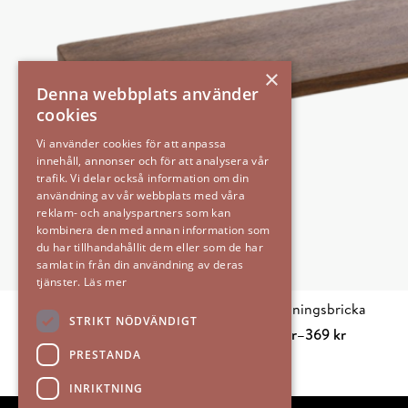
×
Denna webbplats använder
cookies
Vi använder cookies för att anpassa
innehåll, annonser och för att analysera vår
trafik. Vi delar också information om din
användning av vår webbplats med våra
reklam- och analyspartners som kan
kombinera den med annan information som
du har tillhandahållit dem eller som de har
samlat in från din användning av deras
tjänster.
Läs mer
Uppläggningsbricka
STRIKT NÖDVÄNDIGT
Prisintervall:
319
kr
–
369
kr
319 kr
Välj alternativ
Den
PRESTANDA
till
här
INRIKTNING
369 kr
produkten