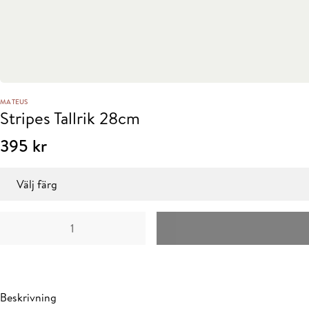
MATEUS
Stripes Tallrik 28cm
395
kr
Färg
Stripes
Tallrik
28cm
mängd
Beskrivning