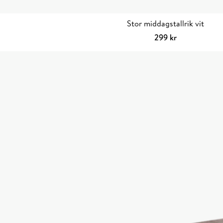
Stor middagstallrik vit
299
kr
Lägg till i varuko