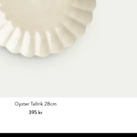
Oyster Tallrik 28cm
395
kr
Välj alternativ
Den
här
produkten