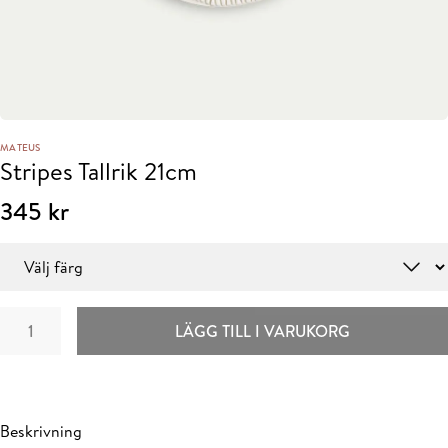
MATEUS
Stripes Tallrik 21cm
345
kr
Färg
Stripes
LÄGG TILL I VARUKORG
Tallrik
21cm
mängd
Beskrivning