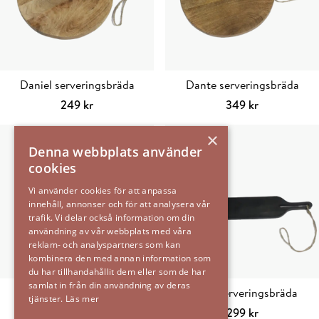
Daniel serveringsbräda
Dante serveringsbräda
249
kr
349
kr
Lägg till i varukorg
Lägg till i varu
×
Denna webbplats använder
cookies
Vi använder cookies för att anpassa
innehåll, annonser och för att analysera vår
trafik. Vi delar också information om din
användning av vår webbplats med våra
reklam- och analyspartners som kan
kombinera den med annan information som
du har tillhandahållit dem eller som de har
samlat in från din användning av deras
Mugg porslin d8 h8,5
Jonas serveringsbräda
tjänster.
Läs mer
129
kr
299
kr