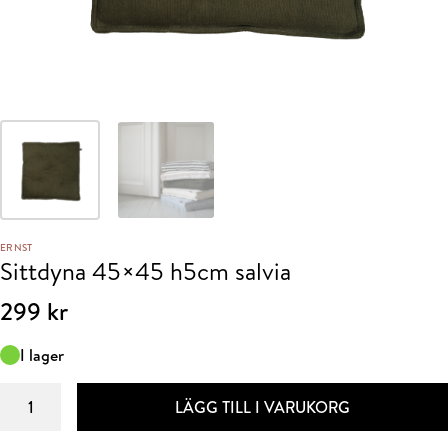
ERNST
Sittdyna 45×45 h5cm salvia
299
kr
I lager
Sittdyna
LÄGG TILL I VARUKORG
45x45
h5cm