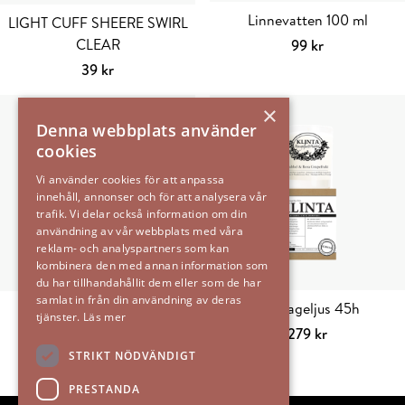
Linnevatten 100 ml
LIGHT CUFF SHEERE SWIRL
CLEAR
99
kr
Välj alternativ
Den
39
kr
här
Lägg till i varukorg
produkten
×
Denna webbplats använder
har
cookies
flera
varianter.
Vi använder cookies för att anpassa
De
innehåll, annonser och för att analysera vår
trafik. Vi delar också information om din
olika
användning av vår webbplats med våra
alternativen
reklam- och analyspartners som kan
kan
kombinera den med annan information som
väljas
du har tillhandahållit dem eller som de har
samlat in från din användning av deras
på
Massageljus 45h
Tvättmedel 750 ml
tjänster.
Läs mer
produktsidan
279
kr
189
kr
Välj alternativ
Den
Välj alternativ
Den
STRIKT NÖDVÄNDIGT
här
här
PRESTANDA
produkten
produkten