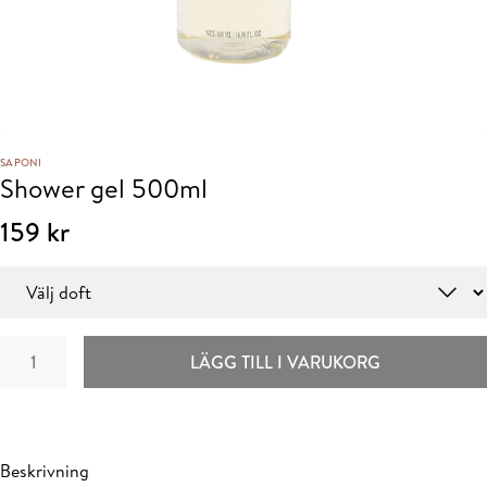
SAPONI
Shower gel 500ml
159
kr
Doft
Shower
LÄGG TILL I VARUKORG
gel
500ml
mängd
Beskrivning