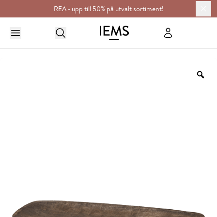
REA - upp till 50% på utvalt sortiment!
HEM
DUKNING & SERVERING
SKÅLAR & FAT
RITU FAT 45X18CM
Zo