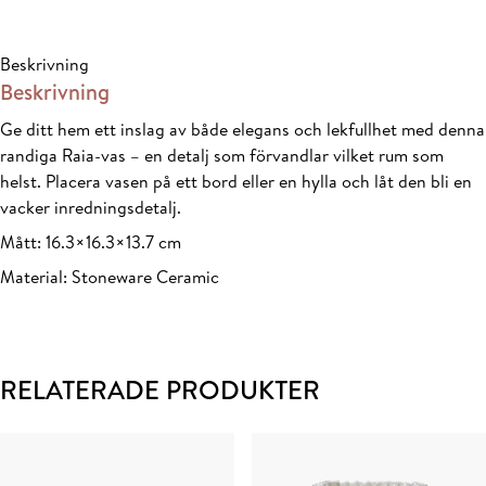
Grön
mängd
Beskrivning
Beskrivning
Ge ditt hem ett inslag av både elegans och lekfullhet med denna
randiga Raia-vas – en detalj som förvandlar vilket rum som
helst. Placera vasen på ett bord eller en hylla och låt den bli en
vacker inredningsdetalj.
Mått: 16.3×16.3×13.7 cm
Material: Stoneware Ceramic
RELATERADE PRODUKTER