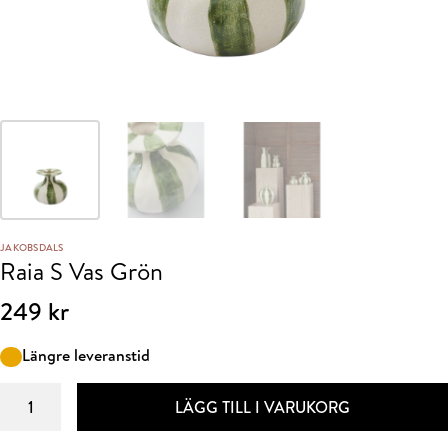
JAKOBSDALS
Raia S Vas Grön
249
kr
Längre leveranstid
Raia
LÄGG TILL I VARUKORG
S
Vas