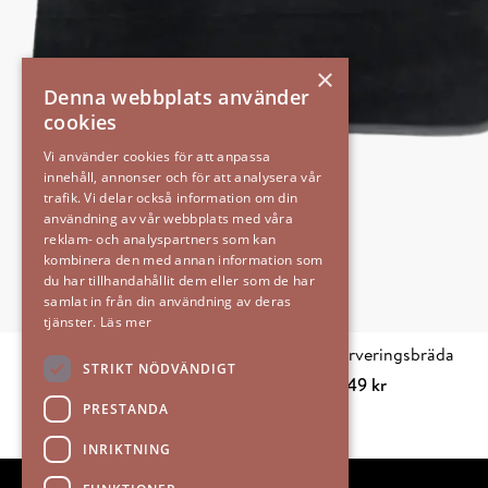
×
Denna webbplats använder
cookies
Vi använder cookies för att anpassa
innehåll, annonser och för att analysera vår
trafik. Vi delar också information om din
användning av vår webbplats med våra
reklam- och analyspartners som kan
kombinera den med annan information som
du har tillhandahållit dem eller som de har
samlat in från din användning av deras
tjänster.
Läs mer
Mattias serveringsbräda
STRIKT NÖDVÄNDIGT
249
kr
Lägg till i varuko
PRESTANDA
INRIKTNING