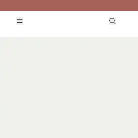
HEM
DUKNING & SERVERING
TALLRIKAR
OYSTER TALLRIK 20CM