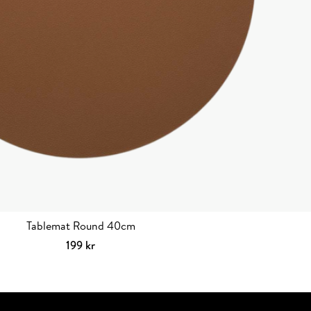
Tablemat Round 40cm
199
kr
Välj alternativ
Den
här
produkten
har