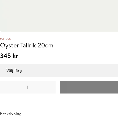
MATEUS
Oyster Tallrik 20cm
345
kr
Färg
Oyster
Tallrik
20cm
mängd
Beskrivning