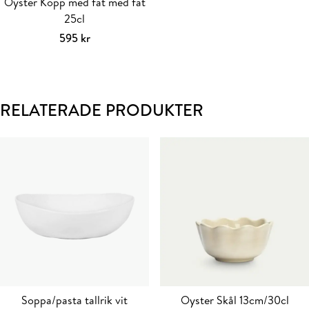
väljas
väljas
Oyster Kopp med fat med fat
på
på
25cl
produktsidan
produktsidan
595
kr
Välj alternativ
Den
här
produkten
har
RELATERADE PRODUKTER
flera
varianter.
De
olika
alternativen
kan
väljas
på
produktsidan
Soppa/pasta tallrik vit
Oyster Skål 13cm/30cl