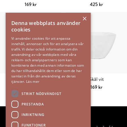
169
kr
425
kr
Lägg till i varukorg
Välj alternativ
Den
×
här
Denna webbplats använder
produkten
cookies
har
flera
Vi använder cookies för att anpassa
innehåll, annonser och för att analysera vår
varianter.
trafik. Vi delar också information om din
De
användning av vår webbplats med våra
olika
reklam- och analyspartners som kan
alternativen
kombinera den med annan information som
du har tillhandahållit dem eller som de har
kan
samlat in från din användning av deras
väljas
Mugg porslin d8 h8,5
Skål vit
tjänster.
Läs mer
på
129
kr
169
kr
produktsidan
Välj alternativ
Den
Lägg till i varu
STRIKT NÖDVÄNDIGT
här
PRESTANDA
produkten
har
INRIKTNING
flera
FUNKTIONER