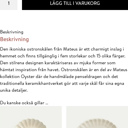
LÄGG TILL I VARUKORG
WEBB
Oyster
Skål
24cm/90cl
Beskrivning
Forest
Beskrivning
Green
mängd
Den ikoniska ostronskålen från Mateus är ett charmigt inslag i
hemmet och finns tillgänglig i fem storlekar och 15 olika färger.
Den stilrena designen karaktäriseras av mjuka former som
hämtat inspiration från havet. Ostronskålen är en del av Mateus
kollektion Oyster där de handmålade penseldragen och det
traditionella keramikhantverket gör att varje skål får sina egna
unika detaljer.
Du kanske också gillar …