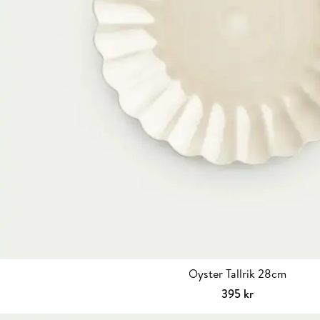
Oyster Tallrik 28cm
395
kr
Välj alternativ
Den