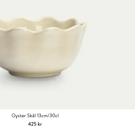
Oyster Skål 13cm/30cl
425
kr
Välj alternativ
Den