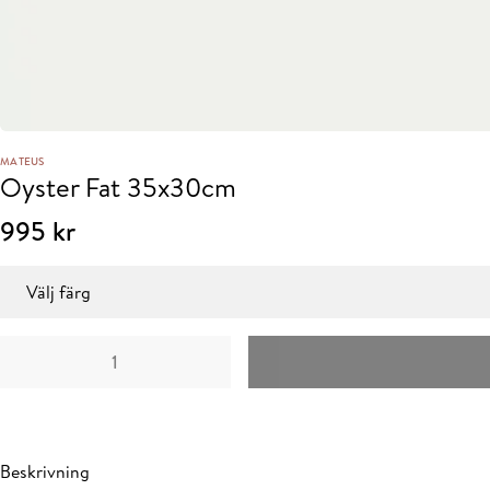
MATEUS
Oyster Fat 35x30cm
995
kr
Färg
Oyster
Fat
35x30cm
mängd
Beskrivning