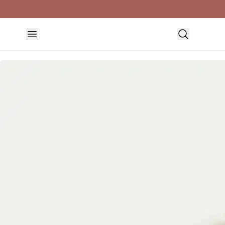
HEM
DUKNING & SERVERING
SKÅLAR & FAT
OYSTER FAT 35X30CM