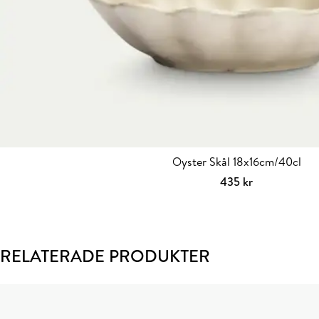
Oyster Skål 18x16cm/40cl
435
kr
Välj alternativ
Den
här
produkten
har
RELATERADE PRODUKTER
flera
varianter.
De
olika