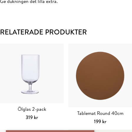
Ge dukningen det lilla extra.
RELATERADE PRODUKTER
Ölglas 2-pack
Tablemat Round 40cm
319
kr
199
kr
Lägg till i varukorg
Välj alternativ
Den