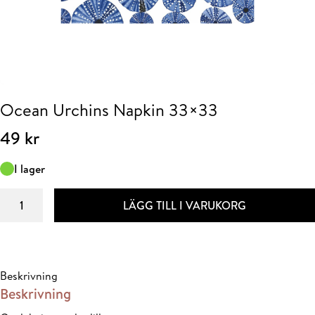
Ocean Urchins Napkin 33×33
49
kr
I lager
Ocean
LÄGG TILL I VARUKORG
Urchins
Napkin
33x33
mängd
Beskrivning
Beskrivning