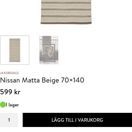
JAKOBSDALS
Nissan Matta Beige 70×140
599
kr
I lager
Nissan
LÄGG TILL I VARUKORG
Matta
Beige