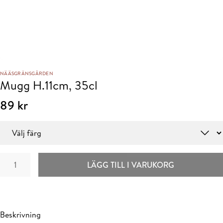
NÄÄSGRÄNSGÅRDEN
Mugg H.11cm, 35cl
89
kr
Färg
Mugg
LÄGG TILL I VARUKORG
H.11cm,
35cl
mängd
Beskrivning