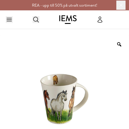
REA - upp till 50% på utvalt sortiment!
HEM
DUKNING & SERVERING
MUGG H.11CM, 35CL
Zo