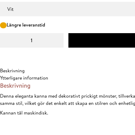
Färg
Längre leveranstid
Milano
kanna
mängd
Beskrivning
Ytterligare information
Beskrivning
Denna eleganta kanna med dekorativt prickigt mönster, tillverkad
samma stil, vilket gör det enkelt att skapa en stilren och enhetli
Kannan tål maskindisk.