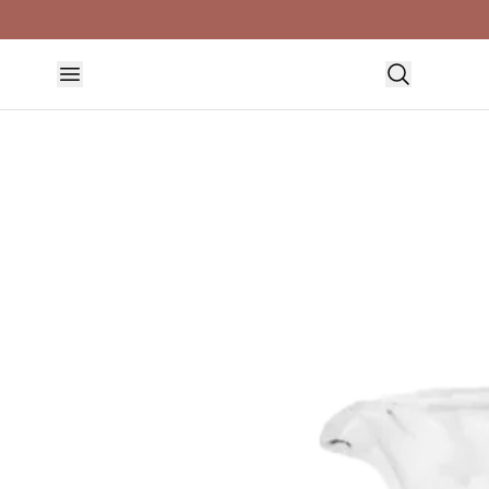
HEM
DUKNING & SERVERING
KANNOR & KARAFFER
MILANO KANNA