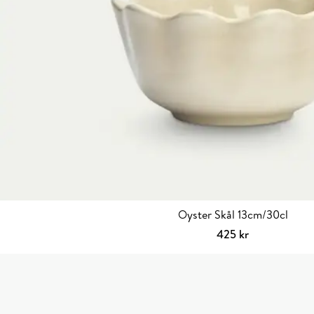
Oyster Skål 13cm/30cl
425
kr
Välj alternativ
Den
här
produkten
har