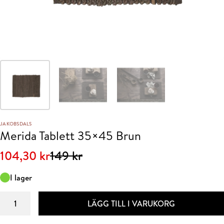
JAKOBSDALS
Merida Tablett 35×45 Brun
Det
Det
104,30
kr
149
kr
ursprungliga
nuvarande
I lager
priset
priset
Merida
var:
är:
LÄGG TILL I VARUKORG
Tablett
149 kr.
104,30 kr.
35x45