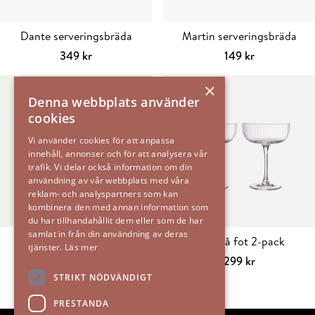
Dante serveringsbräda
Martin serveringsbräda
349
kr
149
kr
Lägg till i varukorg
Lägg till i varu
×
Denna webbplats använder
cookies
Vi använder cookies för att anpassa
innehåll, annonser och för att analysera vår
trafik. Vi delar också information om din
användning av vår webbplats med våra
reklam- och analyspartners som kan
kombinera den med annan information som
du har tillhandahållit dem eller som de har
samlat in från din användning av deras
Oyster Tallrik 28cm
Glas på fot 2-pack
tjänster.
Läs mer
395
kr
299
kr
Välj alternativ
Den
Lägg till i varu
STRIKT NÖDVÄNDIGT
här
PRESTANDA
produkten