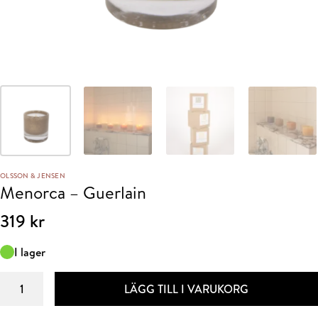
OLSSON & JENSEN
Menorca – Guerlain
319
kr
I lager
Menorca
LÄGG TILL I VARUKORG
–
Guerlain