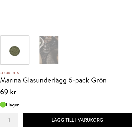
JAKOBSDALS
Marina Glasunderlägg 6-pack Grön
69
kr
I lager
Marina
LÄGG TILL I VARUKORG
Glasunderlägg
6-