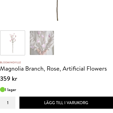
BLOOMINGVILLE
Magnolia Branch, Rose, Artificial Flowers
359
kr
I lager
Magnolia
LÄGG TILL I VARUKORG
Branch,
Rose,