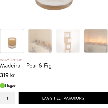
OLSSON & JENSEN
Madeira – Pear & Fig
319
kr
I lager
Madeira
LÄGG TILL I VARUKORG
–
Pear