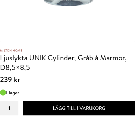
MILTON HOME
Ljuslykta UNIK Cylinder, Gråblå Marmor,
D8,5×8,5
239
kr
I lager
Ljuslykta
LÄGG TILL I VARUKORG
UNIK
Cylinder,
Gråblå
Marmor,