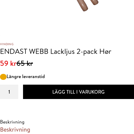
VINDING
ENDAST WEBB Lackljus 2-pack Hør
Det
Det
59
kr
65
kr
ursprungliga
nuvarande
Längre leveranstid
priset
priset
ENDAST
var:
är:
LÄGG TILL I VARUKORG
WEBB
65 kr.
59 kr.
Lackljus
2-
pack
Beskrivning
Hør
Beskrivning
mängd