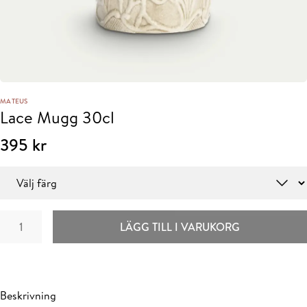
MATEUS
Lace Mugg 30cl
395
kr
Färg
Lace
LÄGG TILL I VARUKORG
Mugg
30cl
mängd
Beskrivning