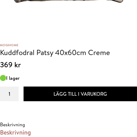
MOGIHOME
Kuddfodral Patsy 40x60cm Creme
369
kr
I lager
Kuddfodral
LÄGG TILL I VARUKORG
Patsy
40x60cm
Creme
mängd
Beskrivning
Beskrivning