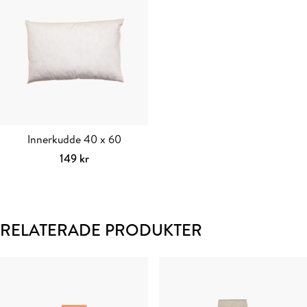
produkten
har
flera
varianter.
De
olika
alternativen
kan
väljas
Innerkudde 40 x 60
på
149
kr
produktsidan
Lägg till i varukorg
RELATERADE PRODUKTER