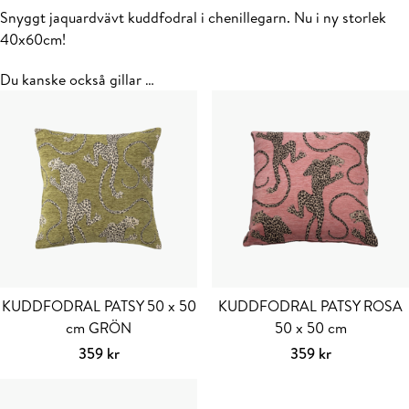
Snyggt jaquardvävt kuddfodral i chenillegarn. Nu i ny storlek
40x60cm!
Du kanske också gillar …
KUDDFODRAL PATSY 50 x 50
KUDDFODRAL PATSY ROSA
cm GRÖN
50 x 50 cm
359
kr
359
kr
Välj alternativ
Den
Lägg till i varu
här