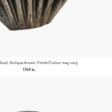
lood, Antique brown, Finish/Colour may vary
1749
kr
Lägg till i varukorg