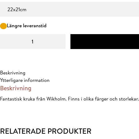
419,30 kr
Storlek
till
489,30 kr
Längre leveranstid
JUSTINA
Kruka
Grönmelerad
mängd
Beskrivning
Ytterligare information
Beskrivning
Fantastisk kruka från Wikholm. Finns i olika färger och storlekar.
RELATERADE PRODUKTER