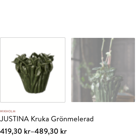
WIKHOLM
JUSTINA Kruka Grönmelerad
Prisintervall:
419,30
kr
–
489,30
kr