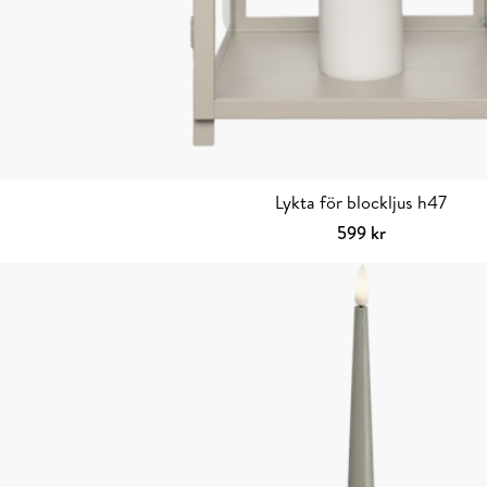
Lykta för blockljus h47
599
kr
Välj alternativ
Den
här
produkten
har
flera
varianter.
De
olika
alternativen