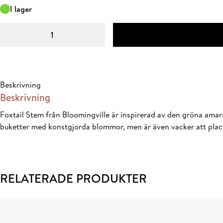
I lager
Foxtail
Stem,
Green,
Artificial
Flowers
Beskrivning
mängd
Beskrivning
Foxtail Stem från Bloomingville är inspirerad av den gröna amara
buketter med konstgjorda blommor, men är även vacker att plac
RELATERADE PRODUKTER