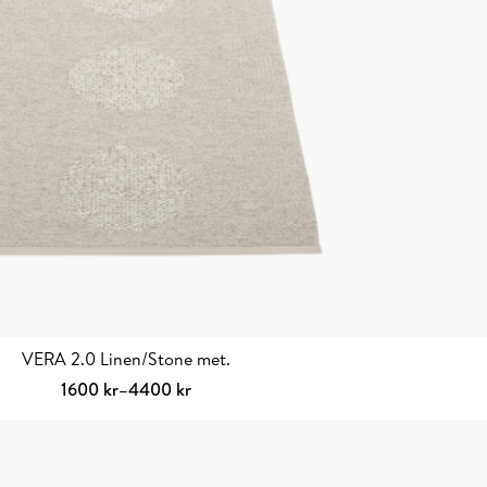
VERA 2.0 Linen/Stone met.
Prisintervall:
1600
kr
–
4400
kr
1600 kr
Välj alternativ
Den
till
här
4400 kr
produkten