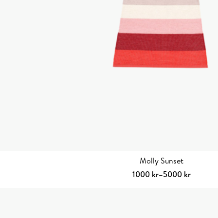
Molly Sunset
Prisintervall:
1000
kr
–
5000
kr
1000 kr
Välj alternativ
Den
till
här
5000 kr
produkten