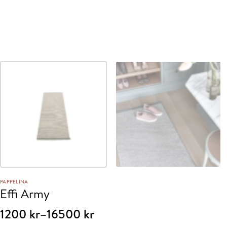
PAPPELINA
Effi Army
Prisintervall:
1200
kr
–
16500
kr