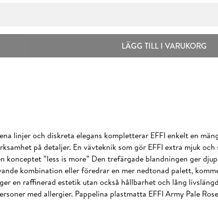
LÄGG TILL I VARUKORG
 linjer och diskreta elegans kompletterar EFFI enkelt en mängd 
ksamhet på detaljer. En vävteknik som gör EFFI extra mjuk och s
konceptet ”less is more” Den trefärgade blandningen ger djup oc
vande kombination eller föredrar en mer nedtonad palett, kommer 
ger en raffinerad estetik utan också hållbarhet och lång livslän
personer med allergier. Pappelina plastmatta EFFI Army Pale Rose