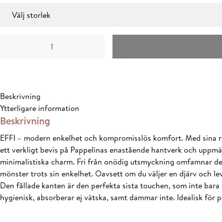
1200 kr
Storlek
till
16500 kr
Effi
Army
mängd
Beskrivning
Ytterligare information
Beskrivning
EFFI – modern enkelhet och kompromisslös komfort. Med sina rena
ett verkligt bevis på Pappelinas enastående hantverk och uppmär
minimalistiska charm. Fri från onödig utsmyckning omfamnar den 
mönster trots sin enkelhet. Oavsett om du väljer en djärv och le
Den fållade kanten är den perfekta sista touchen, som inte bara 
hygienisk, absorberar ej vätska, samt dammar inte. Idealisk för 