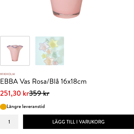
WIKHOLM
EBBA Vas Rosa/Blå 16x18cm
Det
Det
251,30
kr
359
kr
ursprungliga
nuvarande
Längre leveranstid
priset
priset
EBBA
var:
är:
LÄGG TILL I VARUKORG
Vas
359 kr.
251,30 kr.
Rosa/Blå