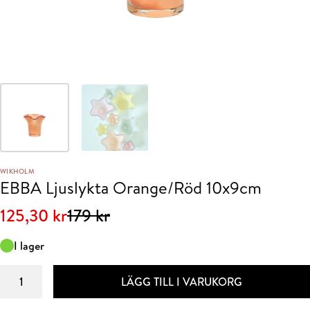
WIKHOLM
EBBA Ljuslykta Orange/Röd 10x9cm
Det
Det
125,30
kr
179
kr
ursprungliga
nuvarande
I lager
priset
priset
EBBA
var:
är:
LÄGG TILL I VARUKORG
Ljuslykta
179 kr.
125,30 kr.
Orange/Röd